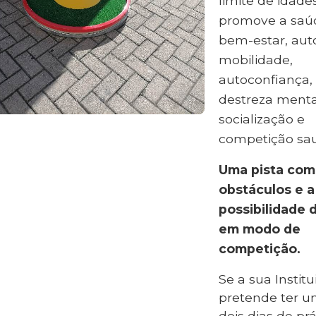
limite de idade
promove a saú
bem-estar, aut
mobilidade,
autoconfiança,
destreza menta
socialização e
competição sau
Uma pista com
obstáculos e a
possibilidade 
em modo de
competição.
Se a sua Institu
pretende ter u
dois dias de prá